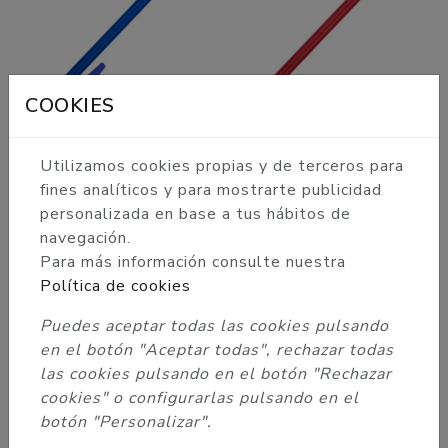
BOQUILLA +
BOQUILLA ALADIN
COOKIES
CONECTOR ALADIN
CLASSIC 30CM - ROJO
CLASSIC 30CM -
AZUL
Utilizamos cookies propias y de terceros para
fines analíticos y para mostrarte publicidad
personalizada en base a tus hábitos de
navegación.
Para más información consulte nuestra
Política de cookies
Puedes aceptar todas las cookies pulsando
BOQUILLA ALADIN
BOQUILLA ALADIN
en el botón "Aceptar todas", rechazar todas
CLASSIC 30CM -
CLASSIC 30CM -
NEGRO
PLATA
las cookies pulsando en el botón "Rechazar
cookies" o configurarlas pulsando en el
botón "Personalizar".