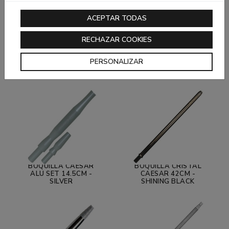
ACEPTAR TODAS
RECHAZAR COOKIES
BOQUILLA CAESAR
BOQUILLA CAESAR
PERSONALIZAR
CARBON 35CM -
CARBON 29CM - RED
GOLD
BOQUILLA CAESAR
BOQUILLA CRISTAL
ALU SET 14.5CM -
CAESAR 42CM -
SILVER
SHINING BLACK