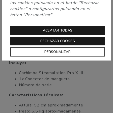
Pro
lograremos expulsar todo el humo de
las cookies pulsando en el botón "Rechazar
la base sin necesidad de cambiar bolas de
cookies" o configurarlas pulsando en el
purga. Además, ¡tenemos la opción
botón "Personalizar".
de colocar el Blow Off para purgar hasta en 31
posiciones diferentes!
ACEPTAR TODAS
Gracias a todos estos sistemas innovadores la
Steamulation Pro X III
RECHAZAR COOKIES
tiene infinidad de combinaciones posibles,
PERSONALIZAR
¡podrás hacer tu cachimba perfecta!
Incluye:
Cachimba Steamulation Pro X III
1x Conector de manguera
Número de serie
Características técnicas:
Altura: 52 cm aproximadamente
Peso: 5.5 kg aproximadamente