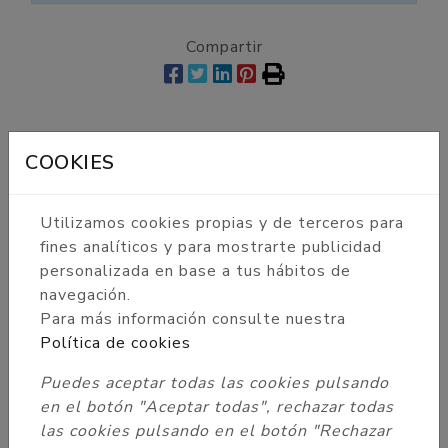
Compartir
DESCRIPCIÓN
COOKIES
DETALLES
Utilizamos cookies propias y de terceros para
ADJUNTOS
fines analíticos y para mostrarte publicidad
personalizada en base a tus hábitos de
OPINIONES
navegación.
Para más información consulte nuestra
Manguera de silicona marca Caesar con diseño
Política de cookies
militar en tonos oscuros (Gris, Negro y Azul).
Puedes aceptar todas las cookies pulsando
La manguera es muy flexible y está diseñada
en el botón "Aceptar todas", rechazar todas
para que tenga una fácil adaptación a la
las cookies pulsando en el botón "Rechazar